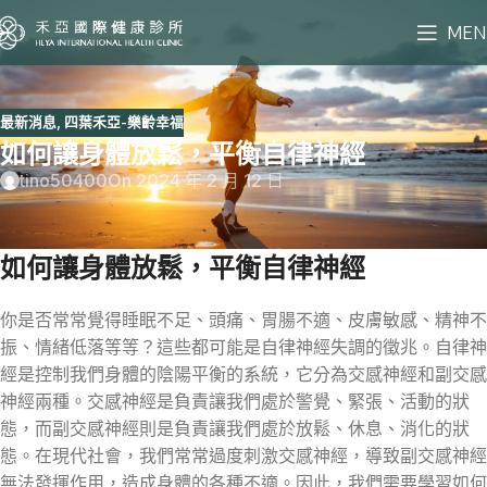
MEN
最新消息
,
四葉禾亞-樂齡幸福
如何讓身體放鬆，平衡自律神經
tino50400
On 2024 年 2 月 12 日
如何讓身體放鬆，平衡自律神經
你是否常常覺得睡眠不足、頭痛、胃腸不適、皮膚敏感、精神不
振、情緒低落等等？這些都可能是自律神經失調的徵兆。自律神
經是控制我們身體的陰陽平衡的系統，它分為交感神經和副交感
神經兩種。交感神經是負責讓我們處於警覺、緊張、活動的狀
態，而副交感神經則是負責讓我們處於放鬆、休息、消化的狀
態。在現代社會，我們常常過度刺激交感神經，導致副交感神經
無法發揮作用，造成身體的各種不適。因此，我們需要學習如何