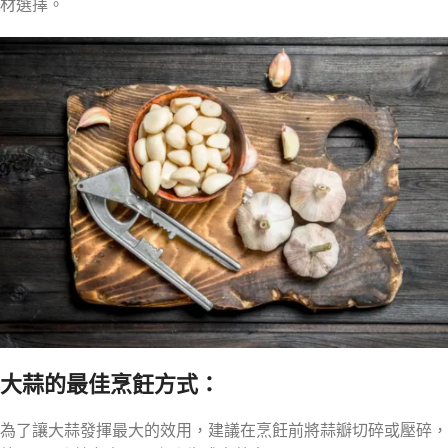
材選擇。
大蒜的最佳烹飪方式：
為了讓大蒜發揮最大的效用，建議在烹飪前將蒜瓣切碎或壓碎，