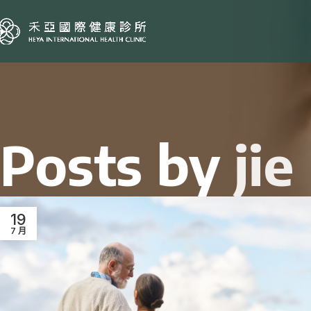
Posts by
jie
19
7 月