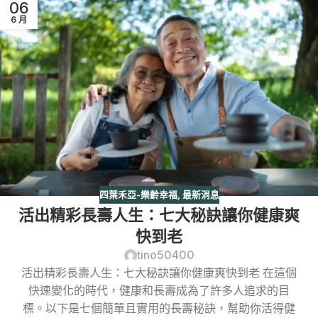
06
6 月
四葉禾亞-樂齡幸福
,
最新消息
活出精彩長壽人生：七大秘訣讓你健康爽
快到老
tino50400
活出精彩長壽人生：七大秘訣讓你健康爽快到老 在這個
快速變化的時代，健康和長壽成為了許多人追求的目
標。以下是七個簡單且實用的長壽秘訣，幫助你活得健