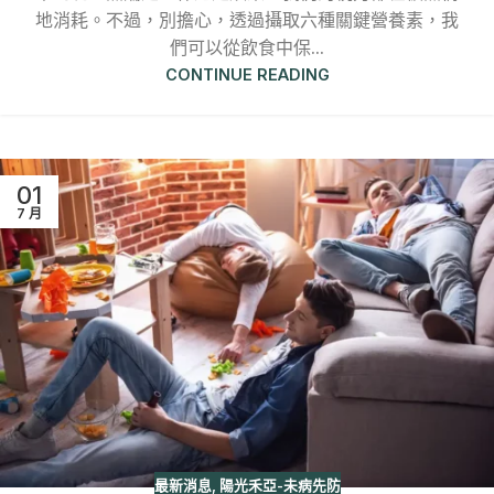
地消耗。不過，別擔心，透過攝取六種關鍵營養素，我
們可以從飲食中保...
CONTINUE READING
01
7 月
最新消息
,
陽光禾亞-未病先防