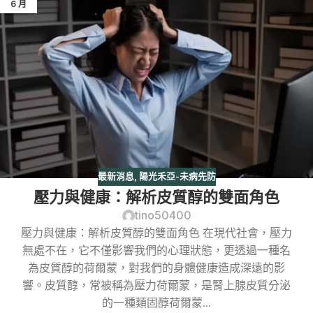
6 月
最新消息
,
陽光禾亞-未病先防
壓力與健康：解析皮質醇的雙面角色
tino50400
壓力與健康：解析皮質醇的雙面角色 在現代社會，壓力
無處不在，它不僅影響我們的心理狀態，更透過一種名
為皮質醇的荷爾蒙，對我們的身體健康造成深遠的影
響。皮質醇，常被稱為壓力荷爾蒙，是腎上腺皮質分泌
的一種類固醇荷爾蒙...