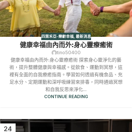
四葉禾亞-樂齡幸福
,
最新消息
健康幸福由內而外:身心靈療癒術
tino50400
健康幸福由內而外:身心靈療癒術 探索身心靈淨化的藝
術，提升整體健康與幸福感。從飲食、運動到冥想，這
裡有全面的自我療癒指南。學習如何透過有機食品、充
足水分、定期運動和深呼吸練習來排毒，同時通過冥想
和自我反思來淨化...
CONTINUE READING
24