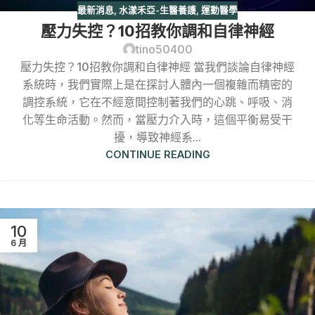
最新消息
,
水漾禾亞-生醫養護
,
運動醫學
壓力失控？10招教你調和自律神經
tino50400
壓力失控？10招教你調和自律神經 當我們談論自律神經
系統時，我們實際上是在探討人體內一個複雜而精密的
調控系統，它在不經意間控制著我們的心跳、呼吸、消
化等生命活動。然而，當壓力介入時，這個平衡易受干
擾，導致神經系...
CONTINUE READING
10
6 月